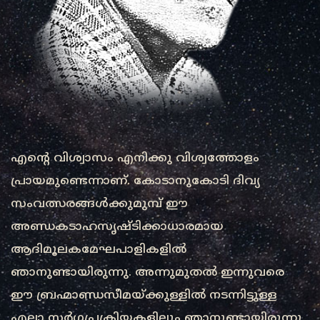
എന്റെ വിശ്വാസം എനിക്കു വിശ്വത്തോളം
പ്രായമുണ്ടെന്നാണ്. കോടാനുകോടി ദിവ്യ
സംവത്സരങ്ങൾക്കുമുമ്പ് ഈ
അണ്ഡകടാഹസൃഷ്ടിക്കാധാരമായ
ആദിമൂലകമേഘപാളികളിൽ
ഞാനുണ്ടായിരുന്നു. അന്നുമുതൽ ഇന്നുവരെ
ഈ ബ്രഹ്മാണ്ഡസീമയ്ക്കുള്ളിൽ നടന്നിട്ടുള്ള
എല്ലാ സർഗ്ഗപ്രക്രിയകളിലും ഞാനുണ്ടായിരുന്നു.