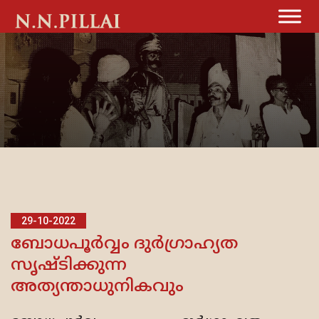
29-10-2022
ബോധപൂര്‍വ്വം ദുര്‍ഗ്രാഹ്യത
സൃഷ്ടിക്കുന്ന
അത്യന്താധുനികവും